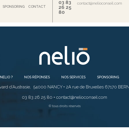
03 83
contact@nelioconseil.com
26 25
SPONSORING
CONTACT
80
NELIO ?
NOS RÉPONSES
NOS SERVICES
SPONSORING
vard d’Austrasie, 54000 NANCY • 2A rue de Bruxelles 67170 BE
03 83 26 25 80 • contact@nelioconseil.com
© tous droits réservés